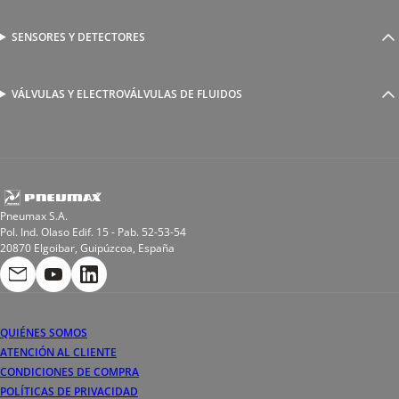
Racores a compresión
Generadores de Vácio
Reguladores de caudal
Válvulas y electroválvulas
SENSORES Y DETECTORES
Detectores magnéticos
Válvulas y racores funcionales
Sensores y accesorios
Sensores de presión
Racores para soldadura
VÁLVULAS Y ELECTROVÁLVULAS DE FLUIDOS
Electroválvulas de acción directa
Valvulas de esfera
Electroválvulas de mando asistido
Reductores de presión miniaturizados
Electroválvulas de accionamiento mixto
Tubo
Válvula de asiento inclinado
Bobinas
Pneumax S.A.
Pol. Ind. Olaso Edif. 15 - Pab. 52-53-54
20870 Elgoibar, Guipúzcoa, España
QUIÉNES SOMOS
ATENCIÓN AL CLIENTE
CONDICIONES DE COMPRA
POLÍTICAS DE PRIVACIDAD