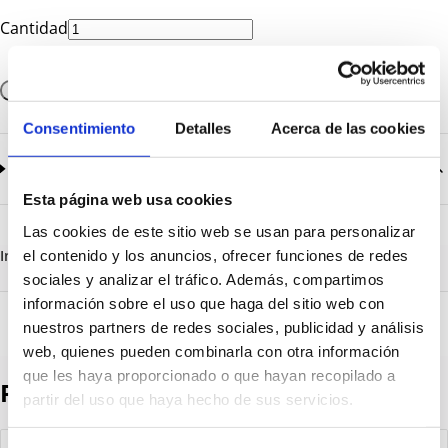
Cantidad
Añadir a la cesta
Consentimiento
Detalles
Acerca de las cookies
Documentación
2
documentos disponibles
Esta página web usa cookies
CatalogoGeneral-EN.pdf
Descargar
Las cookies de este sitio web se usan para personalizar
Serie_1500.pdf
Descargar
Información destacada
Detalles técnicos
Vista 3D
el contenido y los anuncios, ofrecer funciones de redes
sociales y analizar el tráfico. Además, compartimos
información sobre el uso que haga del sitio web con
nuestros partners de redes sociales, publicidad y análisis
web, quienes pueden combinarla con otra información
que les haya proporcionado o que hayan recopilado a
Productos destacados
partir del uso que haya hecho de sus servicios.