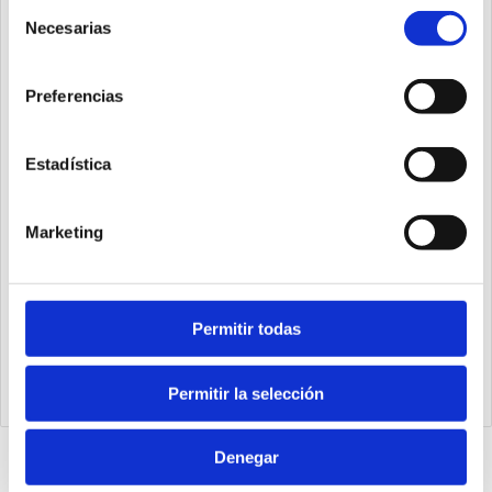
Selección
Necesarias
de
consentimiento
Preferencias
Estadística
Marketing
Permitir todas
K5730.128.48.PN
Módulo PROFINET 128IN-128OUT (48 fijos)
Permitir la selección
Denegar