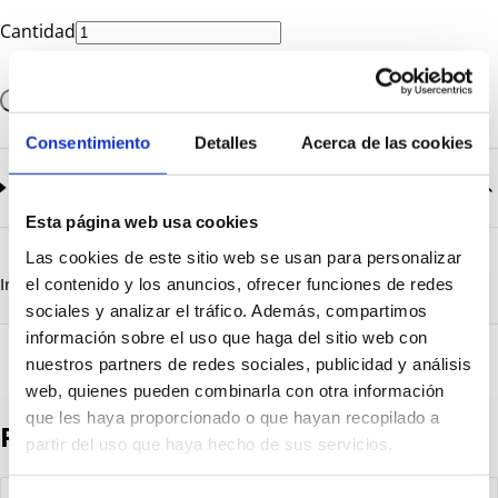
Cantidad
Añadir a la cesta
Consentimiento
Detalles
Acerca de las cookies
Documentación
2
documentos disponibles
Esta página web usa cookies
CatalogoGeneral-EN.pdf
Descargar
Las cookies de este sitio web se usan para personalizar
Serie_1500.pdf
Descargar
Información destacada
Detalles técnicos
Vista 3D
el contenido y los anuncios, ofrecer funciones de redes
sociales y analizar el tráfico. Además, compartimos
información sobre el uso que haga del sitio web con
nuestros partners de redes sociales, publicidad y análisis
web, quienes pueden combinarla con otra información
que les haya proporcionado o que hayan recopilado a
Productos destacados
partir del uso que haya hecho de sus servicios.