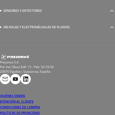
Racores a compresión
Generadores de Vácio
Reguladores de caudal
Válvulas y electroválvulas
SENSORES Y DETECTORES
Detectores magnéticos
Válvulas y racores funcionales
Sensores y accesorios
Sensores de presión
Racores para soldadura
VÁLVULAS Y ELECTROVÁLVULAS DE FLUIDOS
Electroválvulas de acción directa
Valvulas de esfera
Electroválvulas de mando asistido
Reductores de presión miniaturizados
Electroválvulas de accionamiento mixto
Tubo
Válvula de asiento inclinado
Bobinas
Pneumax S.A.
Pol. Ind. Olaso Edif. 15 - Pab. 52-53-54
20870 Elgoibar, Guipúzcoa, España
QUIÉNES SOMOS
ATENCIÓN AL CLIENTE
CONDICIONES DE COMPRA
POLÍTICAS DE PRIVACIDAD