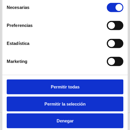
Selección
Necesarias
de
consentimiento
Preferencias
Estadística
Marketing
Permitir todas
K5730.128.48.PN
Módulo PROFINET 128IN-128OUT (48 fijos)
Permitir la selección
Denegar