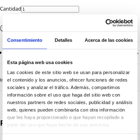
Cantidad
Añadir a la cesta
Consentimiento
Detalles
Acerca de las cookies
Documentación
2
documentos disponibles
Esta página web usa cookies
CatalogoGeneral-EN.pdf
Descargar
Las cookies de este sitio web se usan para personalizar
Serie_1500.pdf
Descargar
Información destacada
Detalles técnicos
Vista 3D
el contenido y los anuncios, ofrecer funciones de redes
sociales y analizar el tráfico. Además, compartimos
información sobre el uso que haga del sitio web con
nuestros partners de redes sociales, publicidad y análisis
web, quienes pueden combinarla con otra información
que les haya proporcionado o que hayan recopilado a
Productos destacados
partir del uso que haya hecho de sus servicios.