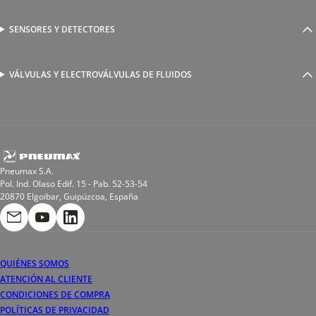
Racores a compresión
Generadores de Vácio
Reguladores de caudal
Válvulas y electroválvulas
SENSORES Y DETECTORES
Detectores magnéticos
Válvulas y racores funcionales
Sensores y accesorios
Sensores de presión
Racores para soldadura
VÁLVULAS Y ELECTROVÁLVULAS DE FLUIDOS
Electroválvulas de acción directa
Valvulas de esfera
Electroválvulas de mando asistido
Reductores de presión miniaturizados
Electroválvulas de accionamiento mixto
Tubo
Válvula de asiento inclinado
Bobinas
Pneumax S.A.
Pol. Ind. Olaso Edif. 15 - Pab. 52-53-54
20870 Elgoibar, Guipúzcoa, España
QUIÉNES SOMOS
ATENCIÓN AL CLIENTE
CONDICIONES DE COMPRA
POLÍTICAS DE PRIVACIDAD