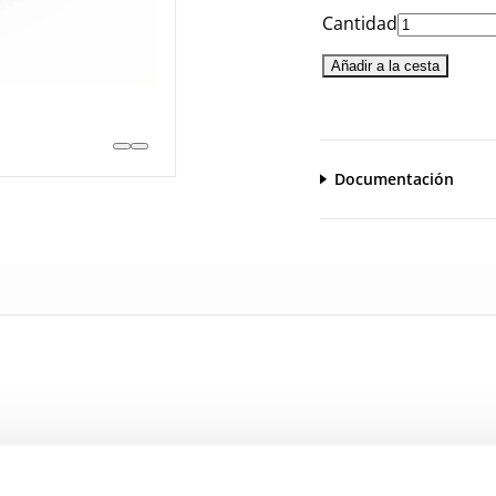
Cantidad
Añadir a la cesta
Documentación
CatalogoGeneral-EN.pdf
Serie_1500.pdf