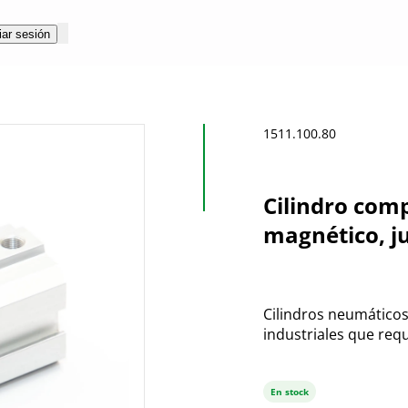
iar sesión
1511.100.80
Cilindro com
magnético, j
Cilindros neumáticos
industriales que requ
En stock