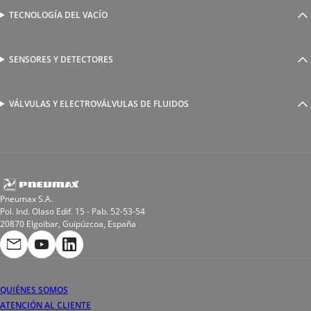
Válvulas complementarias
Racores rápidos
TECNOLOGÍA DEL VACÍO
Ventosas
Racores a compresión
Generadores de Vácio
Reguladores de caudal
Válvulas y electroválvulas
SENSORES Y DETECTORES
Detectores magnéticos
Válvulas y racores funcionales
Sensores y accesorios
Sensores de presión
Racores para soldadura
VÁLVULAS Y ELECTROVÁLVULAS DE FLUIDOS
Electroválvulas de acción directa
Valvulas de esfera
Electroválvulas de mando asistido
Reductores de presión miniaturizados
Electroválvulas de accionamiento mixto
Tubo
Válvula de asiento inclinado
Bobinas
Pneumax S.A.
Pol. Ind. Olaso Edif. 15 - Pab. 52-53-54
20870 Elgoibar, Guipúzcoa, España
QUIÉNES SOMOS
ATENCIÓN AL CLIENTE