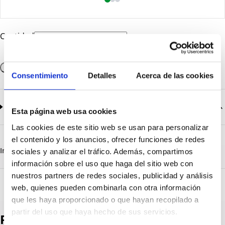
Cantidad
Añadir a la cesta
Consentimiento
Detalles
Acerca de las cookies
Documentación
2
documentos disponibles
Esta página web usa cookies
Las cookies de este sitio web se usan para personalizar
CatalogoGeneral-EN.pdf
Descargar
el contenido y los anuncios, ofrecer funciones de redes
Serie_1303-1308.pdf
Descargar
Información destacada
Detalles técnicos
Vista 3D
sociales y analizar el tráfico. Además, compartimos
información sobre el uso que haga del sitio web con
nuestros partners de redes sociales, publicidad y análisis
web, quienes pueden combinarla con otra información
que les haya proporcionado o que hayan recopilado a
partir del uso que haya hecho de sus servicios.
Productos destacados