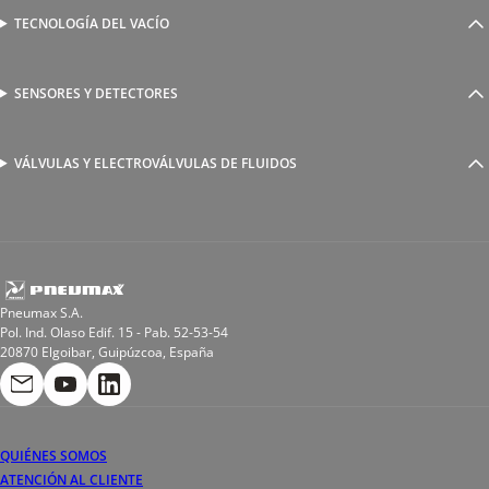
Válvulas complementarias
Racores rápidos
TECNOLOGÍA DEL VACÍO
Ventosas
Racores a compresión
Generadores de Vácio
Reguladores de caudal
Válvulas y electroválvulas
SENSORES Y DETECTORES
Detectores magnéticos
Válvulas y racores funcionales
Sensores y accesorios
Sensores de presión
Racores para soldadura
VÁLVULAS Y ELECTROVÁLVULAS DE FLUIDOS
Electroválvulas de acción directa
Valvulas de esfera
Electroválvulas de mando asistido
Reductores de presión miniaturizados
Electroválvulas de accionamiento mixto
Tubo
Válvula de asiento inclinado
Bobinas
Pneumax S.A.
Pol. Ind. Olaso Edif. 15 - Pab. 52-53-54
20870 Elgoibar, Guipúzcoa, España
QUIÉNES SOMOS
ATENCIÓN AL CLIENTE