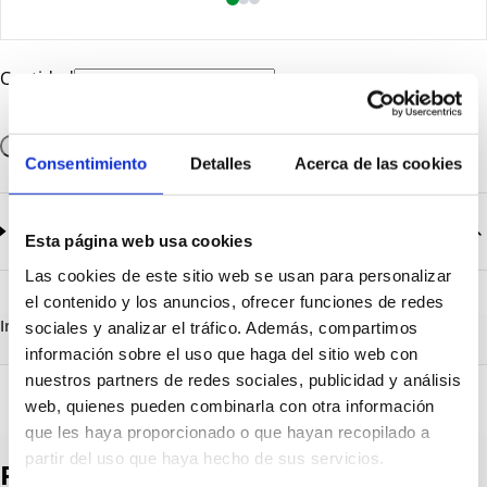
Cantidad
Añadir a la cesta
Consentimiento
Detalles
Acerca de las cookies
Documentación
2
documentos disponibles
Esta página web usa cookies
Las cookies de este sitio web se usan para personalizar
CatalogoGeneral-EN.pdf
Descargar
el contenido y los anuncios, ofrecer funciones de redes
Serie_1303-1308.pdf
Descargar
Información destacada
Detalles técnicos
Vista 3D
sociales y analizar el tráfico. Además, compartimos
información sobre el uso que haga del sitio web con
nuestros partners de redes sociales, publicidad y análisis
web, quienes pueden combinarla con otra información
que les haya proporcionado o que hayan recopilado a
partir del uso que haya hecho de sus servicios.
Productos destacados