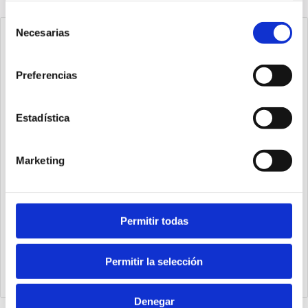
Selección
Necesarias
de
consentimiento
Preferencias
Estadística
Marketing
Permitir todas
1540.25.20.03.1
Cilindro Ecompact Ø25 carrera 20 versión vástago pasante
de acero inoxidable con rosca hembra, magnético y doble
Permitir la selección
efecto
Denegar