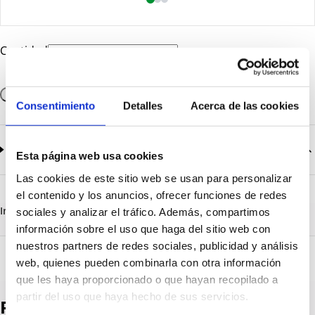
Cantidad
Añadir a la cesta
Consentimiento
Detalles
Acerca de las cookies
Documentación
2
documentos disponibles
Esta página web usa cookies
Las cookies de este sitio web se usan para personalizar
CatalogoGeneral-EN.pdf
Descargar
el contenido y los anuncios, ofrecer funciones de redes
Serie_1303-1308.pdf
Descargar
Información destacada
Detalles técnicos
Vista 3D
sociales y analizar el tráfico. Además, compartimos
información sobre el uso que haga del sitio web con
nuestros partners de redes sociales, publicidad y análisis
web, quienes pueden combinarla con otra información
que les haya proporcionado o que hayan recopilado a
partir del uso que haya hecho de sus servicios.
Productos destacados