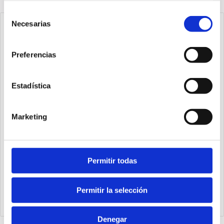
Selección
Necesarias
de
consentimiento
Preferencias
Estadística
Marketing
Permitir todas
1540.25.20.03.1
Cilindro Ecompact Ø25 carrera 20 versión vástago pasante
de acero inoxidable con rosca hembra, magnético y doble
Permitir la selección
efecto
Denegar