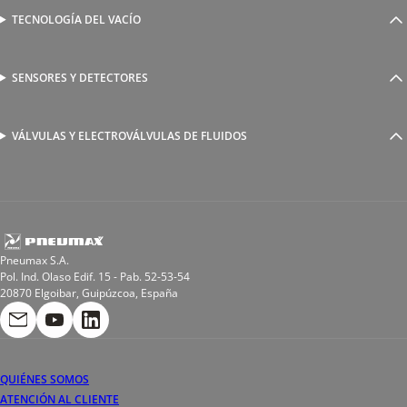
Válvulas complementarias
Racores rápidos
TECNOLOGÍA DEL VACÍO
Ventosas
Racores a compresión
Generadores de Vácio
Reguladores de caudal
Válvulas y electroválvulas
SENSORES Y DETECTORES
Detectores magnéticos
Válvulas y racores funcionales
Sensores y accesorios
Sensores de presión
Racores para soldadura
VÁLVULAS Y ELECTROVÁLVULAS DE FLUIDOS
Electroválvulas de acción directa
Valvulas de esfera
Electroválvulas de mando asistido
Reductores de presión miniaturizados
Electroválvulas de accionamiento mixto
Tubo
Válvula de asiento inclinado
Bobinas
Pneumax S.A.
Pol. Ind. Olaso Edif. 15 - Pab. 52-53-54
20870 Elgoibar, Guipúzcoa, España
QUIÉNES SOMOS
ATENCIÓN AL CLIENTE