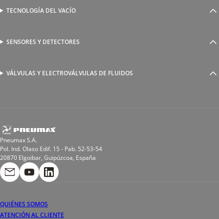
Válvulas complementarias
Racores rápidos
TECNOLOGÍA DEL VACÍO
Ventosas
Racores a compresión
Generadores de Vácio
Reguladores de caudal
Válvulas y electroválvulas
SENSORES Y DETECTORES
Detectores magnéticos
Válvulas y racores funcionales
Sensores y accesorios
Sensores de presión
Racores para soldadura
VÁLVULAS Y ELECTROVÁLVULAS DE FLUIDOS
Electroválvulas de acción directa
Valvulas de esfera
Electroválvulas de mando asistido
Reductores de presión miniaturizados
Electroválvulas de accionamiento mixto
Tubo
Válvula de asiento inclinado
Bobinas
Pneumax S.A.
Pol. Ind. Olaso Edif. 15 - Pab. 52-53-54
20870 Elgoibar, Guipúzcoa, España
QUIÉNES SOMOS
ATENCIÓN AL CLIENTE