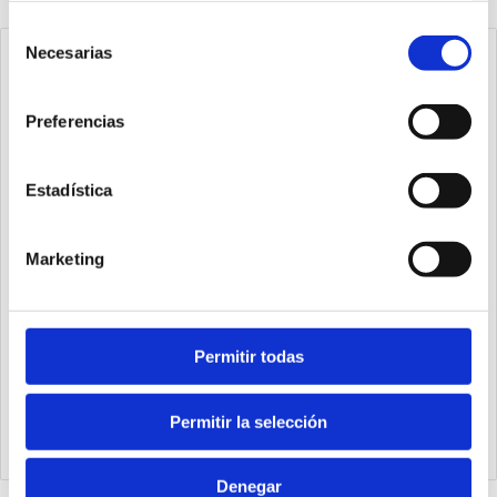
Selección
Necesarias
de
consentimiento
Preferencias
Estadística
Marketing
Permitir todas
1540.25.20.03.1
Cilindro Ecompact Ø25 carrera 20 versión vástago pasante
de acero inoxidable con rosca hembra, magnético y doble
Permitir la selección
efecto
Denegar