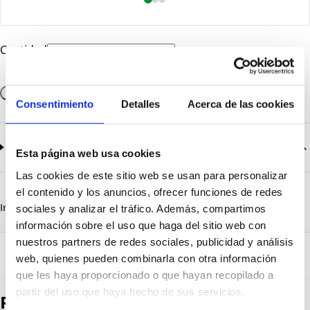
Cantidad
Añadir a la cesta
Consentimiento
Detalles
Acerca de las cookies
Documentación
2
documentos disponibles
Esta página web usa cookies
Las cookies de este sitio web se usan para personalizar
CatalogoGeneral-EN.pdf
Descargar
el contenido y los anuncios, ofrecer funciones de redes
Serie_1303-1308.pdf
Descargar
Información destacada
Detalles técnicos
Vista 3D
sociales y analizar el tráfico. Además, compartimos
información sobre el uso que haga del sitio web con
nuestros partners de redes sociales, publicidad y análisis
web, quienes pueden combinarla con otra información
que les haya proporcionado o que hayan recopilado a
partir del uso que haya hecho de sus servicios.
Productos destacados