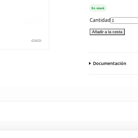
En stock
Cantidad
Añadir a la cesta
Documentación
CatalogoGeneral-EN.pdf
Serie_1303-1308.pdf