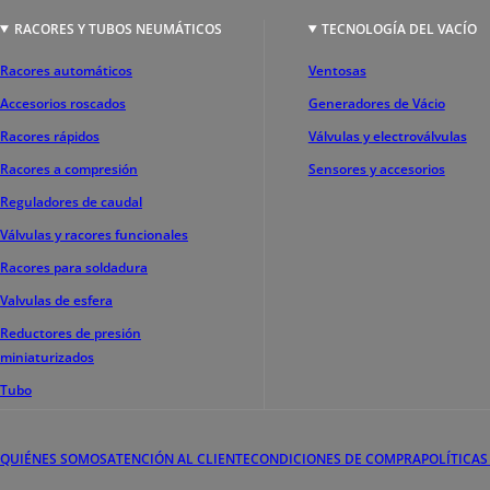
RACORES Y TUBOS NEUMÁTICOS
TECNOLOGÍA DEL VACÍO
Racores automáticos
Ventosas
Accesorios roscados
Generadores de Vácio
Racores rápidos
Válvulas y electroválvulas
Racores a compresión
Sensores y accesorios
Reguladores de caudal
Válvulas y racores funcionales
Racores para soldadura
Valvulas de esfera
Reductores de presión
miniaturizados
Tubo
QUIÉNES SOMOS
ATENCIÓN AL CLIENTE
CONDICIONES DE COMPRA
POLÍTICAS