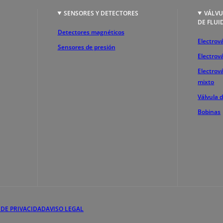
SENSORES Y DETECTORES
VÁLVU
DE FLUI
Detectores magnéticos
Electrová
Sensores de presión
Electrov
Electrov
mixto
Válvula 
Bobinas
 DE PRIVACIDAD
AVISO LEGAL