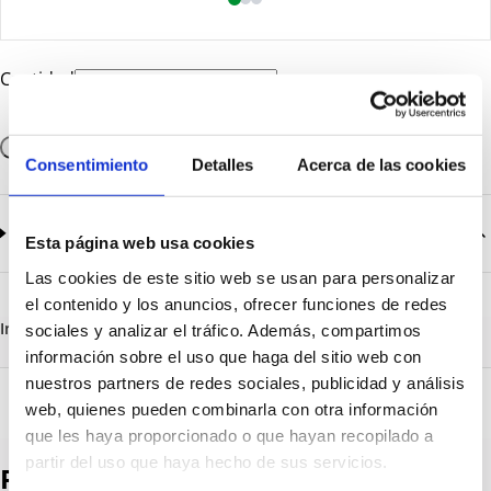
Cantidad
Añadir a la cesta
Consentimiento
Detalles
Acerca de las cookies
Documentación
2
documentos disponibles
Esta página web usa cookies
Las cookies de este sitio web se usan para personalizar
CatalogoGeneral-EN.pdf
Descargar
el contenido y los anuncios, ofrecer funciones de redes
Serie_1303-1308.pdf
Descargar
Información destacada
Detalles técnicos
Vista 3D
sociales y analizar el tráfico. Además, compartimos
información sobre el uso que haga del sitio web con
nuestros partners de redes sociales, publicidad y análisis
web, quienes pueden combinarla con otra información
que les haya proporcionado o que hayan recopilado a
partir del uso que haya hecho de sus servicios.
Productos destacados