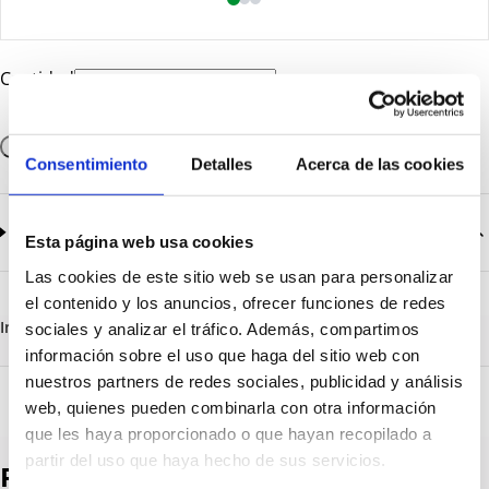
Cantidad
Añadir a la cesta
Consentimiento
Detalles
Acerca de las cookies
Documentación
2
documentos disponibles
Esta página web usa cookies
Las cookies de este sitio web se usan para personalizar
CatalogoGeneral-EN.pdf
Descargar
el contenido y los anuncios, ofrecer funciones de redes
Serie_1303-1308.pdf
Descargar
Información destacada
Detalles técnicos
Vista 3D
sociales y analizar el tráfico. Además, compartimos
información sobre el uso que haga del sitio web con
nuestros partners de redes sociales, publicidad y análisis
web, quienes pueden combinarla con otra información
que les haya proporcionado o que hayan recopilado a
partir del uso que haya hecho de sus servicios.
Productos destacados