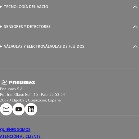
Válvulas complementarias
Racores rápidos
TECNOLOGÍA DEL VACÍO
Ventosas
Racores a compresión
Generadores de Vácio
Reguladores de caudal
Válvulas y electroválvulas
SENSORES Y DETECTORES
Detectores magnéticos
Válvulas y racores funcionales
Sensores y accesorios
Sensores de presión
Racores para soldadura
VÁLVULAS Y ELECTROVÁLVULAS DE FLUIDOS
Electroválvulas de acción directa
Valvulas de esfera
Electroválvulas de mando asistido
Reductores de presión miniaturizados
Electroválvulas de accionamiento mixto
Tubo
Válvula de asiento inclinado
Bobinas
Pneumax S.A.
Pol. Ind. Olaso Edif. 15 - Pab. 52-53-54
20870 Elgoibar, Guipúzcoa, España
QUIÉNES SOMOS
ATENCIÓN AL CLIENTE