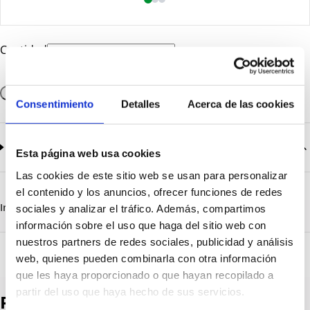
Cantidad
Añadir a la cesta
Consentimiento
Detalles
Acerca de las cookies
Documentación
2
documentos disponibles
Esta página web usa cookies
Las cookies de este sitio web se usan para personalizar
CatalogoGeneral-EN.pdf
Descargar
el contenido y los anuncios, ofrecer funciones de redes
Serie_1303-1308.pdf
Descargar
Información destacada
Detalles técnicos
Vista 3D
sociales y analizar el tráfico. Además, compartimos
información sobre el uso que haga del sitio web con
nuestros partners de redes sociales, publicidad y análisis
web, quienes pueden combinarla con otra información
que les haya proporcionado o que hayan recopilado a
partir del uso que haya hecho de sus servicios.
Productos destacados