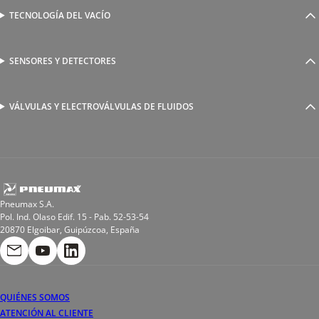
Válvulas complementarias
Racores rápidos
TECNOLOGÍA DEL VACÍO
Ventosas
Racores a compresión
Generadores de Vácio
Reguladores de caudal
Válvulas y electroválvulas
SENSORES Y DETECTORES
Detectores magnéticos
Válvulas y racores funcionales
Sensores y accesorios
Sensores de presión
Racores para soldadura
VÁLVULAS Y ELECTROVÁLVULAS DE FLUIDOS
Electroválvulas de acción directa
Valvulas de esfera
Electroválvulas de mando asistido
Reductores de presión miniaturizados
Electroválvulas de accionamiento mixto
Tubo
Válvula de asiento inclinado
Bobinas
Pneumax S.A.
Pol. Ind. Olaso Edif. 15 - Pab. 52-53-54
20870 Elgoibar, Guipúzcoa, España
QUIÉNES SOMOS
ATENCIÓN AL CLIENTE