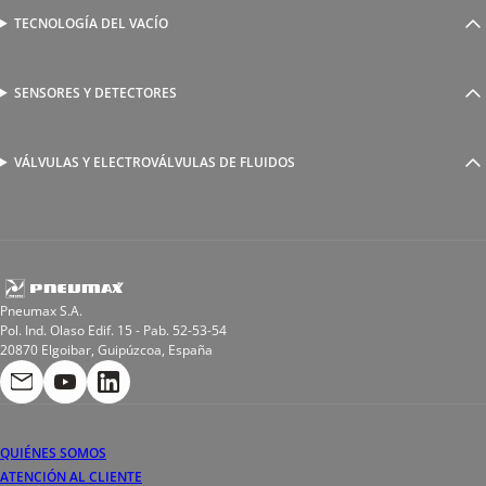
Válvulas complementarias
Racores rápidos
TECNOLOGÍA DEL VACÍO
Ventosas
Racores a compresión
Generadores de Vácio
Reguladores de caudal
Válvulas y electroválvulas
SENSORES Y DETECTORES
Detectores magnéticos
Válvulas y racores funcionales
Sensores y accesorios
Sensores de presión
Racores para soldadura
VÁLVULAS Y ELECTROVÁLVULAS DE FLUIDOS
Electroválvulas de acción directa
Valvulas de esfera
Electroválvulas de mando asistido
Reductores de presión miniaturizados
Electroválvulas de accionamiento mixto
Tubo
Válvula de asiento inclinado
Bobinas
Pneumax S.A.
Pol. Ind. Olaso Edif. 15 - Pab. 52-53-54
20870 Elgoibar, Guipúzcoa, España
QUIÉNES SOMOS
ATENCIÓN AL CLIENTE