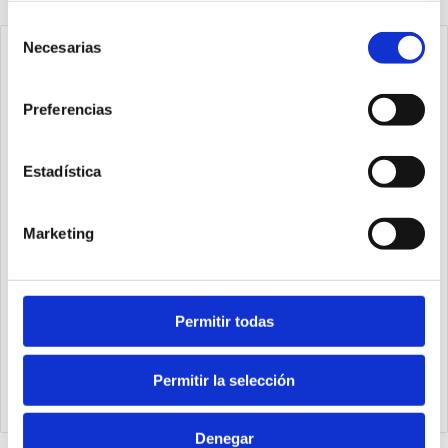
Selección
Necesarias
de
consentimiento
Preferencias
Estadística
Marketing
Permitir todas
1540.25.20.03.1
Cilindro Ecompact Ø25 carrera 20 versión vástago pasante
de acero inoxidable con rosca hembra, magnético y doble
Permitir la selección
efecto
Denegar