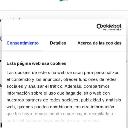
Cantidad
Añadir a la cesta
Consentimiento
Detalles
Acerca de las cookies
Documentación
2
documentos disponibles
Esta página web usa cookies
Las cookies de este sitio web se usan para personalizar
CatalogoGeneral-EN.pdf
Descargar
el contenido y los anuncios, ofrecer funciones de redes
Serie_1303-1308.pdf
Descargar
Información destacada
Detalles técnicos
Vista 3D
sociales y analizar el tráfico. Además, compartimos
información sobre el uso que haga del sitio web con
nuestros partners de redes sociales, publicidad y análisis
web, quienes pueden combinarla con otra información
que les haya proporcionado o que hayan recopilado a
partir del uso que haya hecho de sus servicios.
Productos destacados