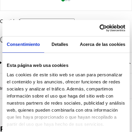
Cantidad
Añadir a la cesta
Consentimiento
Detalles
Acerca de las cookies
Documentación
2
documentos disponibles
Esta página web usa cookies
Las cookies de este sitio web se usan para personalizar
CatalogoGeneral-EN.pdf
Descargar
el contenido y los anuncios, ofrecer funciones de redes
Serie_1303-1308.pdf
Descargar
Información destacada
Detalles técnicos
Vista 3D
sociales y analizar el tráfico. Además, compartimos
información sobre el uso que haga del sitio web con
nuestros partners de redes sociales, publicidad y análisis
web, quienes pueden combinarla con otra información
que les haya proporcionado o que hayan recopilado a
partir del uso que haya hecho de sus servicios.
Productos destacados