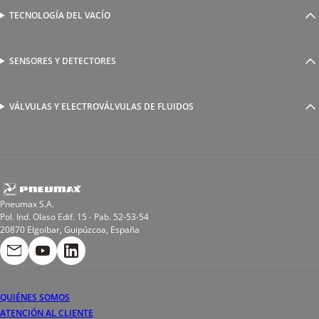
Válvulas complementarias
Racores rápidos
TECNOLOGÍA DEL VACÍO
Ventosas
Racores a compresión
Generadores de Vácio
Reguladores de caudal
Válvulas y electroválvulas
SENSORES Y DETECTORES
Detectores magnéticos
Válvulas y racores funcionales
Sensores y accesorios
Sensores de presión
Racores para soldadura
VÁLVULAS Y ELECTROVÁLVULAS DE FLUIDOS
Electroválvulas de acción directa
Valvulas de esfera
Electroválvulas de mando asistido
Reductores de presión miniaturizados
Electroválvulas de accionamiento mixto
Tubo
Válvula de asiento inclinado
Bobinas
Pneumax S.A.
Pol. Ind. Olaso Edif. 15 - Pab. 52-53-54
20870 Elgoibar, Guipúzcoa, España
QUIÉNES SOMOS
ATENCIÓN AL CLIENTE