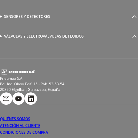
Racores a compresión
Generadores de Vácio
Reguladores de caudal
Válvulas y electroválvulas
SENSORES Y DETECTORES
Detectores magnéticos
Válvulas y racores funcionales
Sensores y accesorios
Sensores de presión
Racores para soldadura
VÁLVULAS Y ELECTROVÁLVULAS DE FLUIDOS
Electroválvulas de acción directa
Valvulas de esfera
Electroválvulas de mando asistido
Reductores de presión miniaturizados
Electroválvulas de accionamiento mixto
Tubo
Válvula de asiento inclinado
Bobinas
Pneumax S.A.
Pol. Ind. Olaso Edif. 15 - Pab. 52-53-54
20870 Elgoibar, Guipúzcoa, España
QUIÉNES SOMOS
ATENCIÓN AL CLIENTE
CONDICIONES DE COMPRA