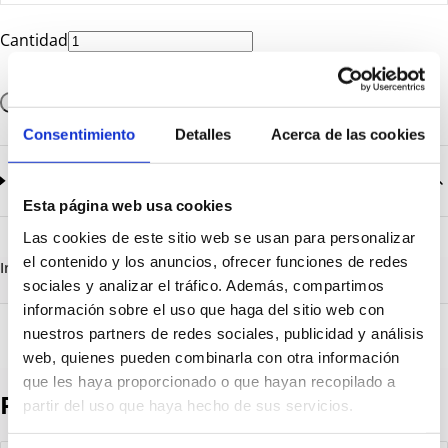
Cantidad
Añadir a la cesta
Consentimiento
Detalles
Acerca de las cookies
Documentación
2
documentos disponibles
Esta página web usa cookies
CatalogoGeneral-EN.pdf
Descargar
Las cookies de este sitio web se usan para personalizar
Serie_1319-1320-1321.pdf
Descargar
el contenido y los anuncios, ofrecer funciones de redes
Información destacada
Detalles técnicos
Vista 3D
sociales y analizar el tráfico. Además, compartimos
información sobre el uso que haga del sitio web con
nuestros partners de redes sociales, publicidad y análisis
web, quienes pueden combinarla con otra información
que les haya proporcionado o que hayan recopilado a
Productos destacados
partir del uso que haya hecho de sus servicios.