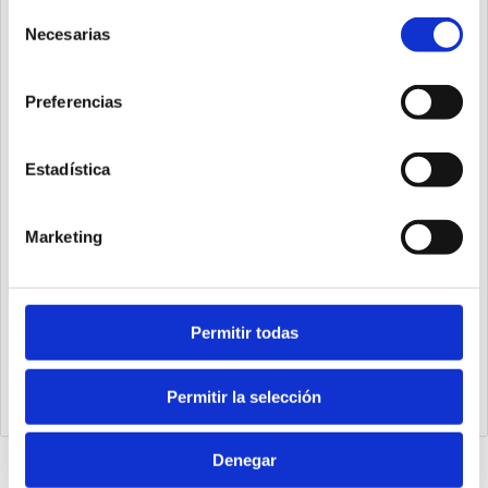
Selección
Necesarias
de
consentimiento
Preferencias
Estadística
Marketing
Permitir todas
1540.25.20.03.1
Cilindro Ecompact Ø25 carrera 20 versión vástago pasante
de acero inoxidable con rosca hembra, magnético y doble
Permitir la selección
efecto
Denegar