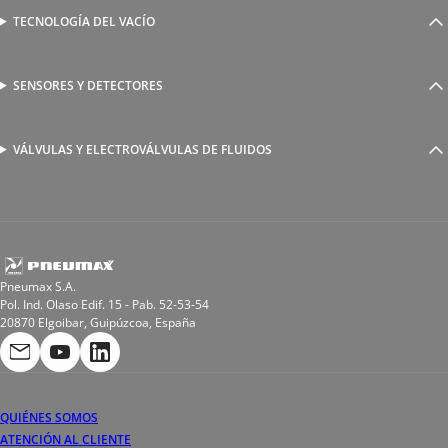
Válvulas complementarias
Racores rápidos
TECNOLOGÍA DEL VACÍO
Ventosas
Racores a compresión
Generadores de Vácio
Reguladores de caudal
Válvulas y electroválvulas
SENSORES Y DETECTORES
Detectores magnéticos
Válvulas y racores funcionales
Sensores y accesorios
Sensores de presión
Racores para soldadura
VÁLVULAS Y ELECTROVÁLVULAS DE FLUIDOS
Electroválvulas de acción directa
Valvulas de esfera
Electroválvulas de mando asistido
Reductores de presión miniaturizados
Electroválvulas de accionamiento mixto
Tubo
Válvula de asiento inclinado
Bobinas
Pneumax S.A.
Pol. Ind. Olaso Edif. 15 - Pab. 52-53-54
20870 Elgoibar, Guipúzcoa, España
QUIÉNES SOMOS
ATENCIÓN AL CLIENTE