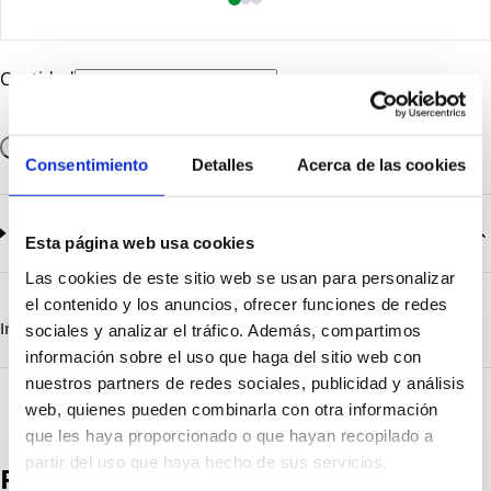
Cantidad
Añadir a la cesta
Consentimiento
Detalles
Acerca de las cookies
Documentación
2
documentos disponibles
Esta página web usa cookies
Las cookies de este sitio web se usan para personalizar
CatalogoGeneral-EN.pdf
Descargar
el contenido y los anuncios, ofrecer funciones de redes
Serie_1319-1320-1321.pdf
Descargar
Información destacada
Detalles técnicos
Vista 3D
sociales y analizar el tráfico. Además, compartimos
información sobre el uso que haga del sitio web con
nuestros partners de redes sociales, publicidad y análisis
web, quienes pueden combinarla con otra información
que les haya proporcionado o que hayan recopilado a
partir del uso que haya hecho de sus servicios.
Productos destacados