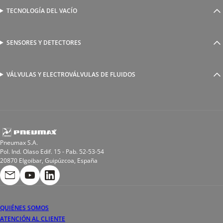
Válvulas complementarias
Racores rápidos
TECNOLOGÍA DEL VACÍO
Ventosas
Racores a compresión
Generadores de Vácio
Reguladores de caudal
Válvulas y electroválvulas
SENSORES Y DETECTORES
Detectores magnéticos
Válvulas y racores funcionales
Sensores y accesorios
Sensores de presión
Racores para soldadura
VÁLVULAS Y ELECTROVÁLVULAS DE FLUIDOS
Electroválvulas de acción directa
Valvulas de esfera
Electroválvulas de mando asistido
Reductores de presión miniaturizados
Electroválvulas de accionamiento mixto
Tubo
Válvula de asiento inclinado
Bobinas
Pneumax S.A.
Pol. Ind. Olaso Edif. 15 - Pab. 52-53-54
20870 Elgoibar, Guipúzcoa, España
QUIÉNES SOMOS
ATENCIÓN AL CLIENTE