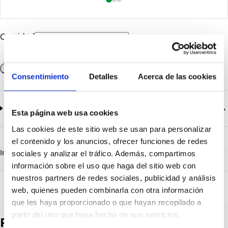
Cantidad
Añadir a la cesta
Consentimiento
Detalles
Acerca de las cookies
Documentación
2
documentos disponibles
Esta página web usa cookies
Las cookies de este sitio web se usan para personalizar
CatalogoGeneral-EN.pdf
Descargar
el contenido y los anuncios, ofrecer funciones de redes
Serie_1319-1320-1321.pdf
Descargar
Información destacada
Detalles técnicos
Vista 3D
sociales y analizar el tráfico. Además, compartimos
información sobre el uso que haga del sitio web con
nuestros partners de redes sociales, publicidad y análisis
web, quienes pueden combinarla con otra información
que les haya proporcionado o que hayan recopilado a
partir del uso que haya hecho de sus servicios.
Productos destacados