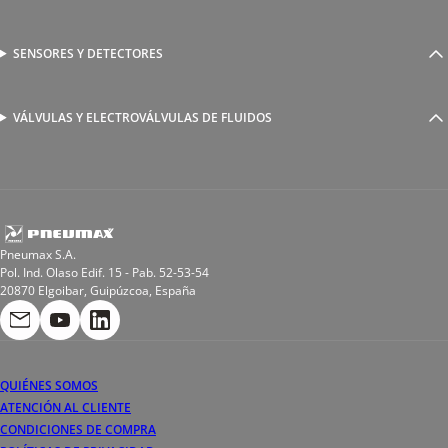
Racores a compresión
Generadores de Vácio
Reguladores de caudal
Válvulas y electroválvulas
SENSORES Y DETECTORES
Detectores magnéticos
Válvulas y racores funcionales
Sensores y accesorios
Sensores de presión
Racores para soldadura
VÁLVULAS Y ELECTROVÁLVULAS DE FLUIDOS
Electroválvulas de acción directa
Valvulas de esfera
Electroválvulas de mando asistido
Reductores de presión miniaturizados
Electroválvulas de accionamiento mixto
Tubo
Válvula de asiento inclinado
Bobinas
Pneumax S.A.
Pol. Ind. Olaso Edif. 15 - Pab. 52-53-54
20870 Elgoibar, Guipúzcoa, España
QUIÉNES SOMOS
ATENCIÓN AL CLIENTE
CONDICIONES DE COMPRA