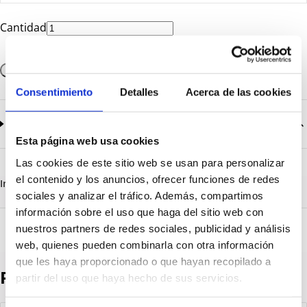
Cantidad
Añadir a la cesta
Consentimiento
Detalles
Acerca de las cookies
Documentación
2
documentos disponibles
Esta página web usa cookies
CatalogoGeneral-EN.pdf
Descargar
Las cookies de este sitio web se usan para personalizar
Serie_1319-1320-1321.pdf
Descargar
el contenido y los anuncios, ofrecer funciones de redes
Información destacada
Detalles técnicos
Vista 3D
sociales y analizar el tráfico. Además, compartimos
información sobre el uso que haga del sitio web con
nuestros partners de redes sociales, publicidad y análisis
web, quienes pueden combinarla con otra información
que les haya proporcionado o que hayan recopilado a
Productos destacados
partir del uso que haya hecho de sus servicios.