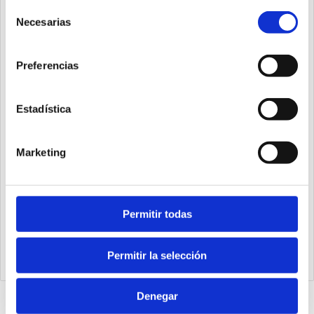
Selección
Necesarias
de
consentimiento
Preferencias
Estadística
Marketing
Permitir todas
RP32E20G1
Portapiloto Ø32 carrera 20, PNP M12, vástago Ø16
Permitir la selección
Denegar