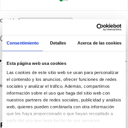
Cantidad
Añadir a la cesta
Consentimiento
Detalles
Acerca de las cookies
Documentación
2
documentos disponibles
Esta página web usa cookies
Las cookies de este sitio web se usan para personalizar
CatalogoGeneral-EN.pdf
Descargar
el contenido y los anuncios, ofrecer funciones de redes
Serie_1319-1320-1321.pdf
Descargar
Información destacada
Detalles técnicos
Vista 3D
sociales y analizar el tráfico. Además, compartimos
información sobre el uso que haga del sitio web con
nuestros partners de redes sociales, publicidad y análisis
web, quienes pueden combinarla con otra información
que les haya proporcionado o que hayan recopilado a
partir del uso que haya hecho de sus servicios.
Productos destacados