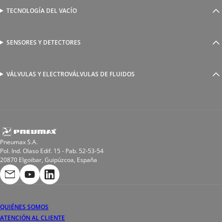
Válvulas complementarias
Racores rápidos
TECNOLOGÍA DEL VACÍO
Ventosas
Racores a compresión
Generadores de Vácio
Reguladores de caudal
Válvulas y electroválvulas
SENSORES Y DETECTORES
Detectores magnéticos
Válvulas y racores funcionales
Sensores y accesorios
Sensores de presión
Racores para soldadura
VÁLVULAS Y ELECTROVÁLVULAS DE FLUIDOS
Electroválvulas de acción directa
Valvulas de esfera
Electroválvulas de mando asistido
Reductores de presión miniaturizados
Electroválvulas de accionamiento mixto
Tubo
Válvula de asiento inclinado
Bobinas
Pneumax S.A.
Pol. Ind. Olaso Edif. 15 - Pab. 52-53-54
20870 Elgoibar, Guipúzcoa, España
QUIÉNES SOMOS
ATENCIÓN AL CLIENTE