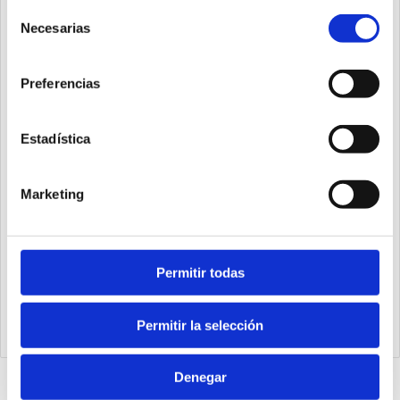
Selección
Necesarias
de
consentimiento
Preferencias
Estadística
Marketing
Permitir todas
RP32E20G1
Portapiloto Ø32 carrera 20, PNP M12, vástago Ø16
Permitir la selección
Denegar