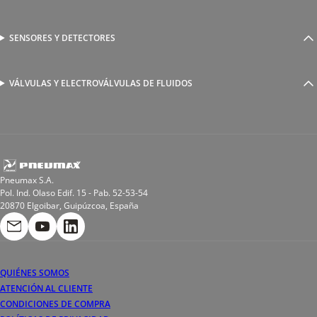
Racores a compresión
Generadores de Vácio
Reguladores de caudal
Válvulas y electroválvulas
SENSORES Y DETECTORES
Detectores magnéticos
Válvulas y racores funcionales
Sensores y accesorios
Sensores de presión
Racores para soldadura
VÁLVULAS Y ELECTROVÁLVULAS DE FLUIDOS
Electroválvulas de acción directa
Valvulas de esfera
Electroválvulas de mando asistido
Reductores de presión miniaturizados
Electroválvulas de accionamiento mixto
Tubo
Válvula de asiento inclinado
Bobinas
Pneumax S.A.
Pol. Ind. Olaso Edif. 15 - Pab. 52-53-54
20870 Elgoibar, Guipúzcoa, España
QUIÉNES SOMOS
ATENCIÓN AL CLIENTE
CONDICIONES DE COMPRA