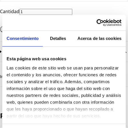
Cantidad
Añadir a la cesta
Consentimiento
Detalles
Acerca de las cookies
Documentación
2
documentos disponibles
Esta página web usa cookies
CatalogoGeneral-EN.pdf
Descargar
Las cookies de este sitio web se usan para personalizar
Serie_1319-1320-1321.pdf
Descargar
el contenido y los anuncios, ofrecer funciones de redes
Información destacada
Detalles técnicos
Vista 3D
sociales y analizar el tráfico. Además, compartimos
información sobre el uso que haga del sitio web con
nuestros partners de redes sociales, publicidad y análisis
web, quienes pueden combinarla con otra información
que les haya proporcionado o que hayan recopilado a
Productos destacados
partir del uso que haya hecho de sus servicios.