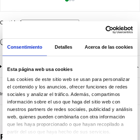
Cantidad
Añadir a la cesta
Consentimiento
Detalles
Acerca de las cookies
Documentación
2
documentos disponibles
Esta página web usa cookies
Las cookies de este sitio web se usan para personalizar
CatalogoGeneral-EN.pdf
Descargar
el contenido y los anuncios, ofrecer funciones de redes
Serie_1319-1320-1321.pdf
Descargar
Información destacada
Detalles técnicos
Vista 3D
sociales y analizar el tráfico. Además, compartimos
información sobre el uso que haga del sitio web con
nuestros partners de redes sociales, publicidad y análisis
web, quienes pueden combinarla con otra información
que les haya proporcionado o que hayan recopilado a
partir del uso que haya hecho de sus servicios.
Productos destacados