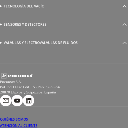
Válvulas complementarias
Racores rápidos
TECNOLOGÍA DEL VACÍO
Ventosas
Racores a compresión
Generadores de Vácio
Reguladores de caudal
Válvulas y electroválvulas
SENSORES Y DETECTORES
Detectores magnéticos
Válvulas y racores funcionales
Sensores y accesorios
Sensores de presión
Racores para soldadura
VÁLVULAS Y ELECTROVÁLVULAS DE FLUIDOS
Electroválvulas de acción directa
Valvulas de esfera
Electroválvulas de mando asistido
Reductores de presión miniaturizados
Electroválvulas de accionamiento mixto
Tubo
Válvula de asiento inclinado
Bobinas
Pneumax S.A.
Pol. Ind. Olaso Edif. 15 - Pab. 52-53-54
20870 Elgoibar, Guipúzcoa, España
QUIÉNES SOMOS
ATENCIÓN AL CLIENTE