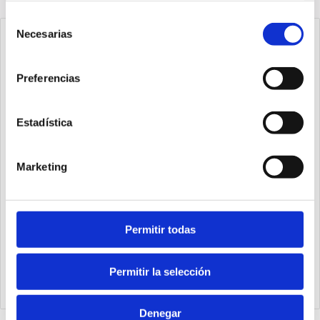
Selección
Necesarias
de
consentimiento
Preferencias
Estadística
Marketing
Permitir todas
1540.25.20.03.1
Cilindro Ecompact Ø25 carrera 20 versión vástago pasante
de acero inoxidable con rosca hembra, magnético y doble
Permitir la selección
efecto
Denegar