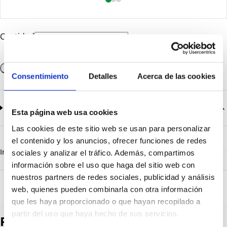
Cantidad
Añadir a la cesta
Consentimiento
Detalles
Acerca de las cookies
Documentación
2
documentos disponibles
Esta página web usa cookies
Las cookies de este sitio web se usan para personalizar
CatalogoGeneral-EN.pdf
Descargar
el contenido y los anuncios, ofrecer funciones de redes
Serie_1319-1320-1321.pdf
Descargar
Información destacada
Detalles técnicos
Vista 3D
sociales y analizar el tráfico. Además, compartimos
información sobre el uso que haga del sitio web con
nuestros partners de redes sociales, publicidad y análisis
web, quienes pueden combinarla con otra información
que les haya proporcionado o que hayan recopilado a
partir del uso que haya hecho de sus servicios.
Productos destacados