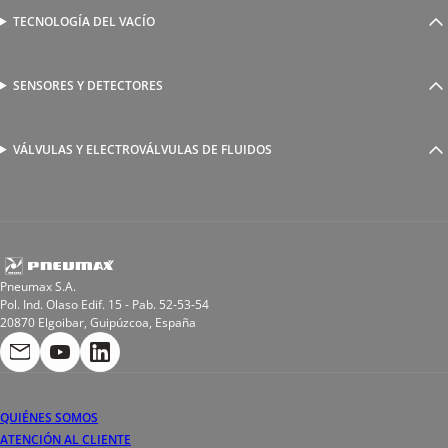
Válvulas complementarias
Racores rápidos
TECNOLOGÍA DEL VACÍO
Ventosas
Racores a compresión
Generadores de Vácio
Reguladores de caudal
Válvulas y electroválvulas
SENSORES Y DETECTORES
Detectores magnéticos
Válvulas y racores funcionales
Sensores y accesorios
Sensores de presión
Racores para soldadura
VÁLVULAS Y ELECTROVÁLVULAS DE FLUIDOS
Electroválvulas de acción directa
Valvulas de esfera
Electroválvulas de mando asistido
Reductores de presión miniaturizados
Electroválvulas de accionamiento mixto
Tubo
Válvula de asiento inclinado
Bobinas
Pneumax S.A.
Pol. Ind. Olaso Edif. 15 - Pab. 52-53-54
20870 Elgoibar, Guipúzcoa, España
QUIÉNES SOMOS
ATENCIÓN AL CLIENTE