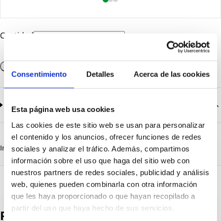
Cantidad
Añadir a la cesta
Consentimiento
Detalles
Acerca de las cookies
Documentación
2
documentos disponibles
Esta página web usa cookies
Las cookies de este sitio web se usan para personalizar
CatalogoGeneral-EN.pdf
Descargar
el contenido y los anuncios, ofrecer funciones de redes
Serie_1319-1320-1321.pdf
Descargar
Información destacada
Detalles técnicos
Vista 3D
sociales y analizar el tráfico. Además, compartimos
información sobre el uso que haga del sitio web con
nuestros partners de redes sociales, publicidad y análisis
web, quienes pueden combinarla con otra información
que les haya proporcionado o que hayan recopilado a
partir del uso que haya hecho de sus servicios.
Productos destacados