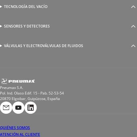
Válvulas complementarias
Racores rápidos
TECNOLOGÍA DEL VACÍO
Ventosas
Racores a compresión
Generadores de Vácio
Reguladores de caudal
Válvulas y electroválvulas
SENSORES Y DETECTORES
Detectores magnéticos
Válvulas y racores funcionales
Sensores y accesorios
Sensores de presión
Racores para soldadura
VÁLVULAS Y ELECTROVÁLVULAS DE FLUIDOS
Electroválvulas de acción directa
Valvulas de esfera
Electroválvulas de mando asistido
Reductores de presión miniaturizados
Electroválvulas de accionamiento mixto
Tubo
Válvula de asiento inclinado
Bobinas
Pneumax S.A.
Pol. Ind. Olaso Edif. 15 - Pab. 52-53-54
20870 Elgoibar, Guipúzcoa, España
QUIÉNES SOMOS
ATENCIÓN AL CLIENTE