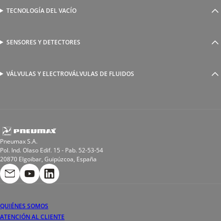
Válvulas complementarias
Racores rápidos
TECNOLOGÍA DEL VACÍO
Ventosas
Racores a compresión
Generadores de Vácio
Reguladores de caudal
Válvulas y electroválvulas
SENSORES Y DETECTORES
Detectores magnéticos
Válvulas y racores funcionales
Sensores y accesorios
Sensores de presión
Racores para soldadura
VÁLVULAS Y ELECTROVÁLVULAS DE FLUIDOS
Electroválvulas de acción directa
Valvulas de esfera
Electroválvulas de mando asistido
Reductores de presión miniaturizados
Electroválvulas de accionamiento mixto
Tubo
Válvula de asiento inclinado
Bobinas
Pneumax S.A.
Pol. Ind. Olaso Edif. 15 - Pab. 52-53-54
20870 Elgoibar, Guipúzcoa, España
QUIÉNES SOMOS
ATENCIÓN AL CLIENTE