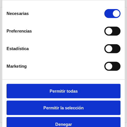
Selección
Necesarias
de
consentimiento
Preferencias
Estadística
Marketing
Permitir todas
1540.25.20.03.1
Cilindro Ecompact Ø25 carrera 20 versión vástago pasante
de acero inoxidable con rosca hembra, magnético y doble
Permitir la selección
efecto
Denegar