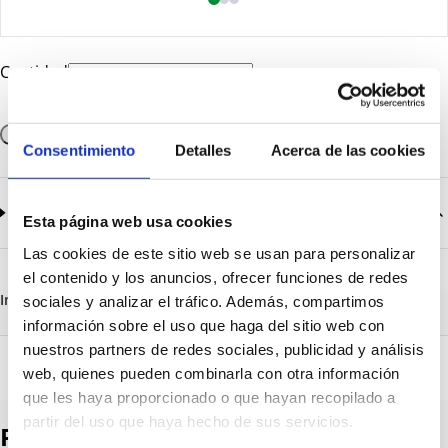
Cantidad
Añadir a la cesta
Consentimiento
Detalles
Acerca de las cookies
Documentación
2
documentos disponibles
Esta página web usa cookies
Las cookies de este sitio web se usan para personalizar
CatalogoGeneral-EN.pdf
Descargar
el contenido y los anuncios, ofrecer funciones de redes
Serie_1319-1320-1321.pdf
Descargar
Información destacada
Detalles técnicos
Vista 3D
sociales y analizar el tráfico. Además, compartimos
información sobre el uso que haga del sitio web con
nuestros partners de redes sociales, publicidad y análisis
web, quienes pueden combinarla con otra información
que les haya proporcionado o que hayan recopilado a
partir del uso que haya hecho de sus servicios.
Productos destacados