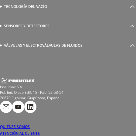
Válvulas complementarias
Racores rápidos
TECNOLOGÍA DEL VACÍO
Ventosas
Racores a compresión
Generadores de Vácio
Reguladores de caudal
Válvulas y electroválvulas
SENSORES Y DETECTORES
Detectores magnéticos
Válvulas y racores funcionales
Sensores y accesorios
Sensores de presión
Racores para soldadura
VÁLVULAS Y ELECTROVÁLVULAS DE FLUIDOS
Electroválvulas de acción directa
Valvulas de esfera
Electroválvulas de mando asistido
Reductores de presión miniaturizados
Electroválvulas de accionamiento mixto
Tubo
Válvula de asiento inclinado
Bobinas
Pneumax S.A.
Pol. Ind. Olaso Edif. 15 - Pab. 52-53-54
20870 Elgoibar, Guipúzcoa, España
QUIÉNES SOMOS
ATENCIÓN AL CLIENTE