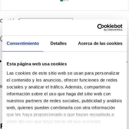
Cantidad
Añadir a la cesta
Consentimiento
Detalles
Acerca de las cookies
Documentación
2
documentos disponibles
Esta página web usa cookies
Las cookies de este sitio web se usan para personalizar
CatalogoGeneral-EN.pdf
Descargar
el contenido y los anuncios, ofrecer funciones de redes
Serie_1319-1320-1321.pdf
Descargar
Información destacada
Detalles técnicos
Vista 3D
sociales y analizar el tráfico. Además, compartimos
información sobre el uso que haga del sitio web con
nuestros partners de redes sociales, publicidad y análisis
web, quienes pueden combinarla con otra información
que les haya proporcionado o que hayan recopilado a
partir del uso que haya hecho de sus servicios.
Productos destacados