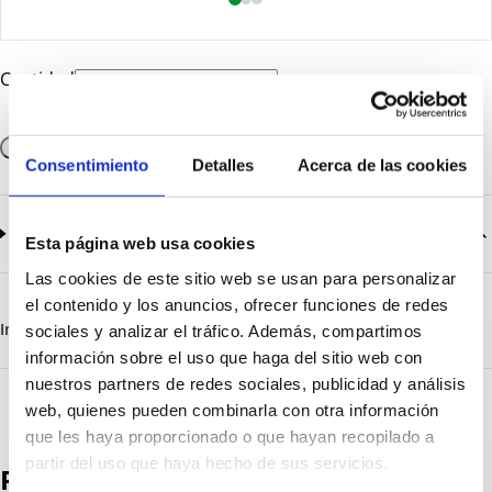
Cantidad
Añadir a la cesta
Consentimiento
Detalles
Acerca de las cookies
Documentación
2
documentos disponibles
Esta página web usa cookies
Las cookies de este sitio web se usan para personalizar
CatalogoGeneral-EN.pdf
Descargar
el contenido y los anuncios, ofrecer funciones de redes
Serie_1319-1320-1321.pdf
Descargar
Información destacada
Detalles técnicos
Vista 3D
sociales y analizar el tráfico. Además, compartimos
información sobre el uso que haga del sitio web con
nuestros partners de redes sociales, publicidad y análisis
web, quienes pueden combinarla con otra información
que les haya proporcionado o que hayan recopilado a
partir del uso que haya hecho de sus servicios.
Productos destacados