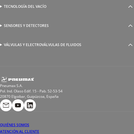
Válvulas complementarias
Racores rápidos
TECNOLOGÍA DEL VACÍO
Ventosas
Racores a compresión
Generadores de Vácio
Reguladores de caudal
Válvulas y electroválvulas
SENSORES Y DETECTORES
Detectores magnéticos
Válvulas y racores funcionales
Sensores y accesorios
Sensores de presión
Racores para soldadura
VÁLVULAS Y ELECTROVÁLVULAS DE FLUIDOS
Electroválvulas de acción directa
Valvulas de esfera
Electroválvulas de mando asistido
Reductores de presión miniaturizados
Electroválvulas de accionamiento mixto
Tubo
Válvula de asiento inclinado
Bobinas
Pneumax S.A.
Pol. Ind. Olaso Edif. 15 - Pab. 52-53-54
20870 Elgoibar, Guipúzcoa, España
QUIÉNES SOMOS
ATENCIÓN AL CLIENTE