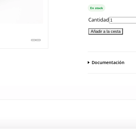
En stock
Cantidad
Añadir a la cesta
Documentación
CatalogoGeneral-EN.pdf
Serie_1319-1320-1321.pdf