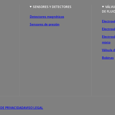
SENSORES Y DETECTORES
VÁLVU
DE FLUI
Detectores magnéticos
Electrová
Sensores de presión
Electrov
Electrov
mixto
Válvula 
Bobinas
 DE PRIVACIDAD
AVISO LEGAL