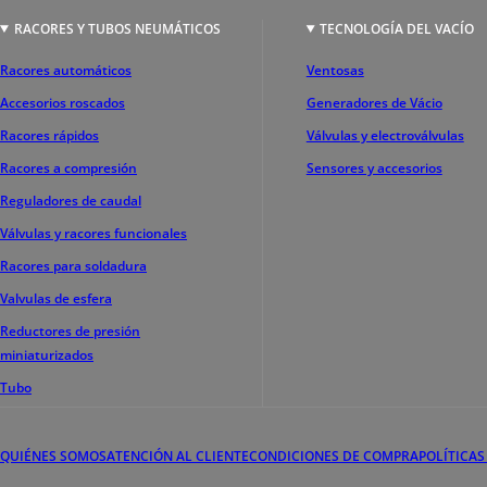
RACORES Y TUBOS NEUMÁTICOS
TECNOLOGÍA DEL VACÍO
Racores automáticos
Ventosas
Accesorios roscados
Generadores de Vácio
Racores rápidos
Válvulas y electroválvulas
Racores a compresión
Sensores y accesorios
Reguladores de caudal
Válvulas y racores funcionales
Racores para soldadura
Valvulas de esfera
Reductores de presión
miniaturizados
Tubo
QUIÉNES SOMOS
ATENCIÓN AL CLIENTE
CONDICIONES DE COMPRA
POLÍTICAS