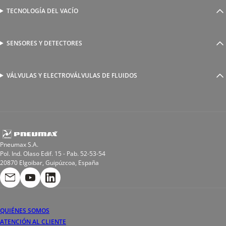
Válvulas complementarias
Racores rápidos
TECNOLOGÍA DEL VACÍO
Ventosas
Racores a compresión
Generadores de Vácio
Reguladores de caudal
Válvulas y electroválvulas
SENSORES Y DETECTORES
Detectores magnéticos
Válvulas y racores funcionales
Sensores y accesorios
Sensores de presión
Racores para soldadura
VÁLVULAS Y ELECTROVÁLVULAS DE FLUIDOS
Electroválvulas de acción directa
Valvulas de esfera
Electroválvulas de mando asistido
Reductores de presión miniaturizados
Electroválvulas de accionamiento mixto
Tubo
Válvula de asiento inclinado
Bobinas
Pneumax S.A.
Pol. Ind. Olaso Edif. 15 - Pab. 52-53-54
20870 Elgoibar, Guipúzcoa, España
QUIÉNES SOMOS
ATENCIÓN AL CLIENTE