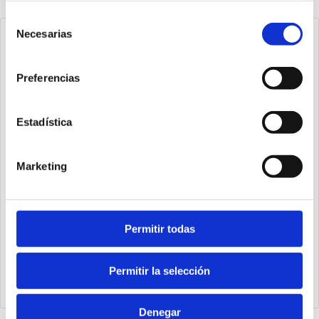
Selección
Necesarias
de
consentimiento
Preferencias
Estadística
Marketing
Permitir todas
1540.25.20.03.1
Cilindro Ecompact Ø25 carrera 20 versión vástago pasante
de acero inoxidable con rosca hembra, magnético y doble
Permitir la selección
efecto
Denegar