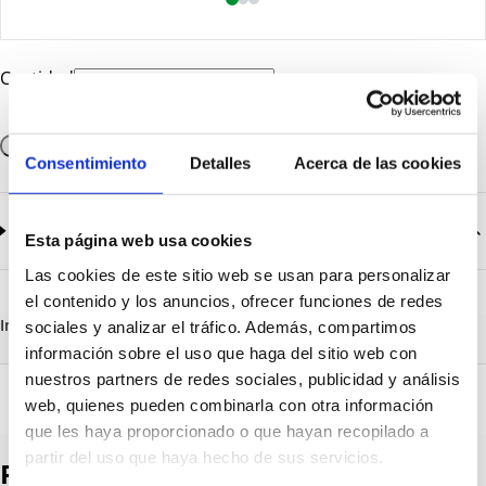
Cantidad
Añadir a la cesta
Consentimiento
Detalles
Acerca de las cookies
Documentación
2
documentos disponibles
Esta página web usa cookies
Las cookies de este sitio web se usan para personalizar
CatalogoGeneral-EN.pdf
Descargar
el contenido y los anuncios, ofrecer funciones de redes
Serie_1319-1320-1321.pdf
Descargar
Información destacada
Detalles técnicos
Vista 3D
sociales y analizar el tráfico. Además, compartimos
información sobre el uso que haga del sitio web con
nuestros partners de redes sociales, publicidad y análisis
web, quienes pueden combinarla con otra información
que les haya proporcionado o que hayan recopilado a
partir del uso que haya hecho de sus servicios.
Productos destacados