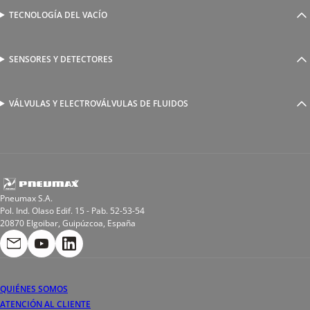
Válvulas complementarias
Racores rápidos
TECNOLOGÍA DEL VACÍO
Ventosas
Racores a compresión
Generadores de Vácio
Reguladores de caudal
Válvulas y electroválvulas
SENSORES Y DETECTORES
Detectores magnéticos
Válvulas y racores funcionales
Sensores y accesorios
Sensores de presión
Racores para soldadura
VÁLVULAS Y ELECTROVÁLVULAS DE FLUIDOS
Electroválvulas de acción directa
Valvulas de esfera
Electroválvulas de mando asistido
Reductores de presión miniaturizados
Electroválvulas de accionamiento mixto
Tubo
Válvula de asiento inclinado
Bobinas
Pneumax S.A.
Pol. Ind. Olaso Edif. 15 - Pab. 52-53-54
20870 Elgoibar, Guipúzcoa, España
QUIÉNES SOMOS
ATENCIÓN AL CLIENTE