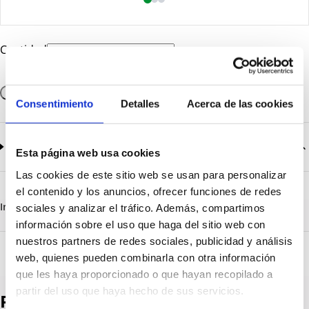
Cantidad
Añadir a la cesta
Consentimiento
Detalles
Acerca de las cookies
Documentación
2
documentos disponibles
Esta página web usa cookies
Las cookies de este sitio web se usan para personalizar
CatalogoGeneral-EN.pdf
Descargar
el contenido y los anuncios, ofrecer funciones de redes
Serie_1319-1320-1321.pdf
Descargar
Información destacada
Detalles técnicos
Vista 3D
sociales y analizar el tráfico. Además, compartimos
información sobre el uso que haga del sitio web con
nuestros partners de redes sociales, publicidad y análisis
web, quienes pueden combinarla con otra información
que les haya proporcionado o que hayan recopilado a
partir del uso que haya hecho de sus servicios.
Productos destacados